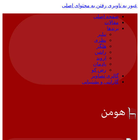
عبور به ناوبری
رفتن به محتوای اصلی
صفحه اصلی
مقالات
برندها
نیلپر
نظری
هلگر
راشن
اروند
پادمان
رض کو
گالری تصاویر
گارانتی و پشتیبانی