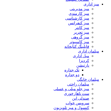
میز اداری
میز مدیریتی
میز کارمندی
میز کارشناسی
میز کنفرانس
میز کانتر
میز تحریر
میز گروهی
میز کامپیوتر
فایلینگ کتابخانه
مبلمان اداری
مبل اداری
کردنزا
پارتیشن
تک جداره
دو جداره
مبلمان خانگی
مبلمان راحتی
میز جلو مبلی و عسلی
ست ناهارخوری
صندلی اپن
سرویس خواب
کنسول و میز تلویزیون