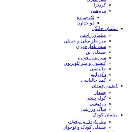
کردنزا
پارتیشن
تک جداره
دو جداره
مبلمان خانگی
مبلمان راحتی
میز جلو مبلی و عسلی
ست ناهارخوری
صندلی اپن
سرویس خواب
کنسول و میز تلویزیون
جالباسی
دکوراتیو
کمد جالباسی
کیف و چمدان
چمدان
کوله پشتی
رودوشی
ساک ورزشی
مبلمان کودک
مبل کودک و نوجوان
صندلی کودک و نوجوان