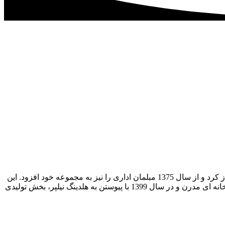
شرکت هومن با بیش از 40 سال سابقه در صنعت چوب، از سال 1359 کار خود را در زمینه فروش درب های پیش ساخته و مبلمان خانگی آغاز کرد و از سال 1375 مبلمان اداری را نیز به مجموعه خود افزود. این
شرکت با همکاری برندهای شناخته شده و ارائه تنوع در کالا و قیمت، توانسته رضایت مشتریان را فراهم کند. در سال 1395 با راه اندازی کارخانه ای مدرن و در سال 1399 با پیوستن به هلدینگ نیلپر، بخش تولیدی