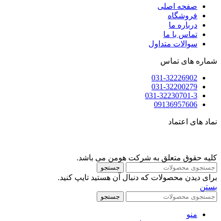
صفحه اصلی
فروشگاه
درباره ما
تماس با ما
سوالات متداول
شماره های تماس
031-32226902
031-32200279
031-32230701-3
09136957606
نماد های اعتماد
کلیه حقوق متعلق به شرکت هومن می باشد.
جستجو
برای دیدن محصولات که دنبال آن هستید تایپ کنید.
بستن
جستجو
منو