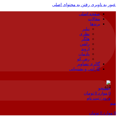
عبور به ناوبری
رفتن به محتوای اصلی
صفحه اصلی
مقالات
برندها
نیلپر
نظری
هلگر
راشن
اروند
پادمان
رض کو
گالری تصاویر
گارانتی و پشتیبانی
جستجو
0
موارد
0
تومان
ورود / ثبت نام
منو
0
موارد
0
تومان