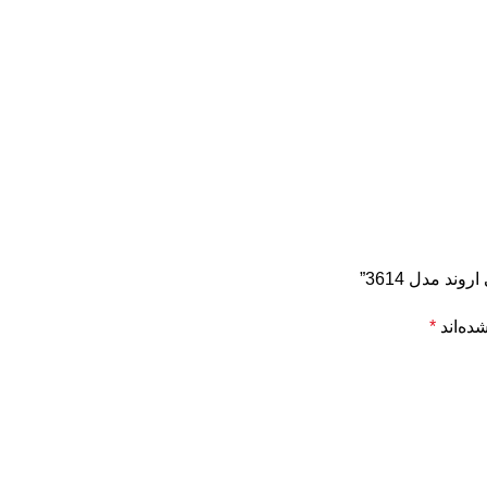
د مدل 3614”
ده‌اند
*