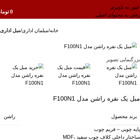
عبور به ناوبری
0
توما
رفتن به محتوای اصلی
خانه
مبلمان اداری
مبل اداری
بزرگنمایی تصویر
مبل یک نفره راشن مدل F100N1
برند محصول
راشن
پایه چوبی – فریم چوب
ساختار داخلی کلاف چوب سفید ،MDF