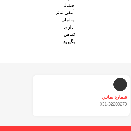
صندلی
آمفی تئاتر
,
مبلمان
اداری
تماس
بگیرید
شماره تماس
031-32200279