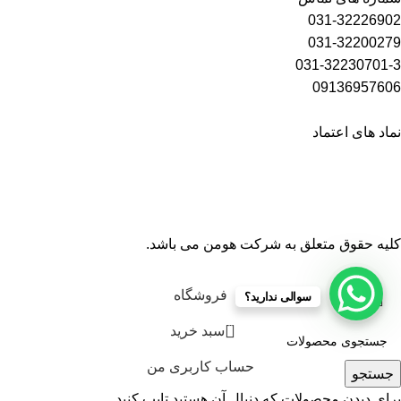
031-32226902
031-32200279
031-32230701-3
09136957606
نماد های اعتماد
کلیه حقوق متعلق به شرکت هومن می باشد.
فروشگاه
سوالی ندارید؟
0
سبد خرید
حساب کاربری من
جستجو
برای دیدن محصولات که دنبال آن هستید تایپ کنید.