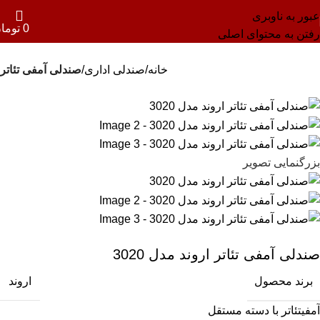
عبور به ناوبری
0
توما
رفتن به محتوای اصلی
خانه
صندلی اداری
صندلی آمفی تئاتر
بزرگنمایی تصویر
صندلی آمفی تئاتر اروند مدل 3020
برند محصول
اروند
آمفیتئاتر با دسته مستقل