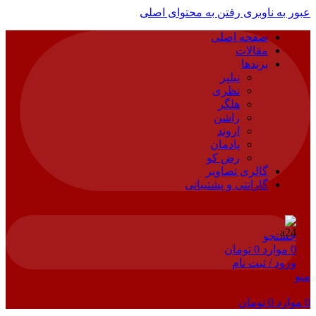
عبور به ناوبری
رفتن به محتوای اصلی
صفحه اصلی
مقالات
برندها
نیلپر
نظری
هلگر
راشن
اروند
پادمان
رض کو
گالری تصاویر
گارانتی و پشتیبانی
جستجو
0
موارد
0
تومان
ورود / ثبت نام
منو
0
موارد
0
تومان