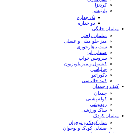
کردنزا
پارتیشن
تک جداره
دو جداره
مبلمان خانگی
مبلمان راحتی
میز جلو مبلی و عسلی
ست ناهارخوری
صندلی اپن
سرویس خواب
کنسول و میز تلویزیون
جالباسی
دکوراتیو
کمد جالباسی
کیف و چمدان
چمدان
کوله پشتی
رودوشی
ساک ورزشی
مبلمان کودک
مبل کودک و نوجوان
صندلی کودک و نوجوان