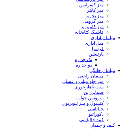
میز کنفرانس
میز کانتر
میز تحریر
میز گروهی
میز کامپیوتر
فایلینگ کتابخانه
مبلمان اداری
مبل اداری
کردنزا
پارتیشن
تک جداره
دو جداره
مبلمان خانگی
مبلمان راحتی
میز جلو مبلی و عسلی
ست ناهارخوری
صندلی اپن
سرویس خواب
کنسول و میز تلویزیون
جالباسی
دکوراتیو
کمد جالباسی
کیف و چمدان