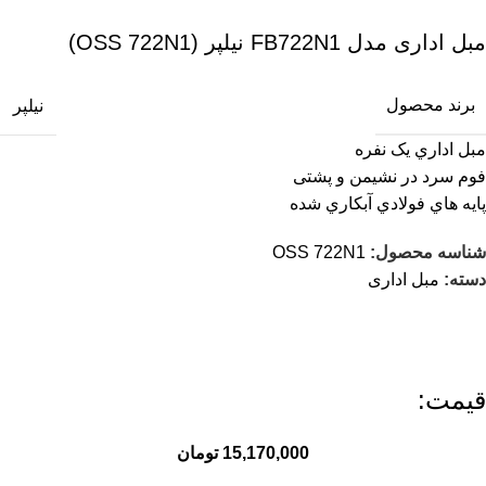
مبل اداری مدل FB722N1 نیلپر (OSS 722N1)
برند محصول
نیلپر
مبل اداري یک نفره
فوم سرد در نشیمن و پشتی
پایه هاي فولادي آبکاري شده
شناسه محصول:
OSS 722N1
دسته:
مبل اداری
قیمت:
15,170,000
تومان