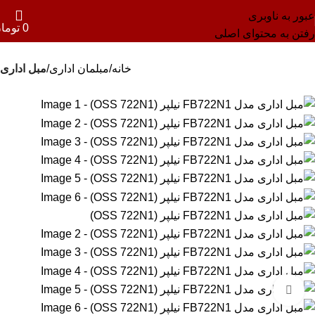
عبور به ناوبری
0
توما
رفتن به محتوای اصلی
خانه
مبلمان اداری
مبل اداری
بزرگنمایی تصویر