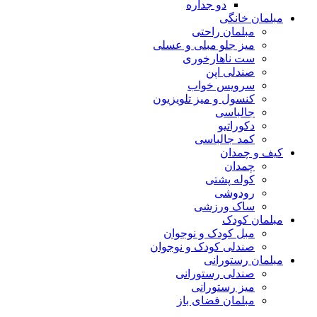
دو جداره
مبلمان خانگی
مبلمان راحتی
میز جلو مبلی و عسلی
ست ناهارخوری
صندلی اپن
سرویس خواب
کنسول و میز تلویزیون
جالباسی
دکوراتیو
کمد جالباسی
کیف و چمدان
چمدان
کوله پشتی
رودوشی
ساک ورزشی
مبلمان کودک
مبل کودک و نوجوان
صندلی کودک و نوجوان
مبلمان رستورانی
صندلی رستورانی
میز رستورانی
مبلمان فضای باز