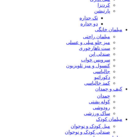
کردنزا
پارتیشن
تک جداره
دو جداره
مبلمان خانگی
مبلمان راحتی
میز جلو مبلی و عسلی
ست ناهارخوری
صندلی اپن
سرویس خواب
کنسول و میز تلویزیون
جالباسی
دکوراتیو
کمد جالباسی
کیف و چمدان
چمدان
کوله پشتی
رودوشی
ساک ورزشی
مبلمان کودک
مبل کودک و نوجوان
صندلی کودک و نوجوان