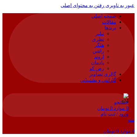
عبور به ناوبری
رفتن به محتوای اصلی
صفحه اصلی
مقالات
برندها
نیلپر
نظری
هلگر
راشن
اروند
پادمان
رض کو
گالری تصاویر
گارانتی و پشتیبانی
جستجو
0
موارد
0
تومان
ورود / ثبت نام
منو
0
موارد
0
تومان