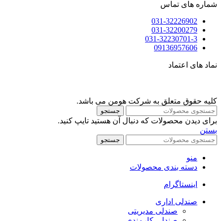
شماره های تماس
031-32226902
031-32200279
031-32230701-3
09136957606
نماد های اعتماد
کلیه حقوق متعلق به شرکت هومن می باشد.
جستجو
برای دیدن محصولات که دنبال آن هستید تایپ کنید.
بستن
جستجو
منو
دسته بندی محصولات
اینستاگرام
صندلی اداری
صندلی مدیریتی
صندلی کارمندی