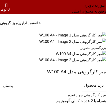
عبور به ناوبری
0
توما
رفتن به محتوای اصلی
خانه
میز اداری
میز گروهی
بزرگنمایی تصویر
میز کارگروهی مدل W100 A4
برند محصول
پادمان
ميز كارگروهي چهار نفره
همراه با 2 عدد جاكابلي آلومينيوم