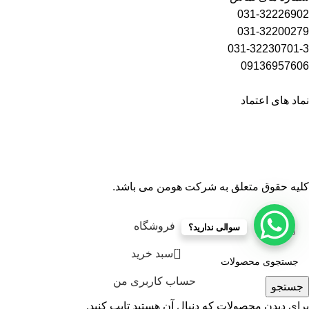
031-32226902
031-32200279
031-32230701-3
09136957606
نماد های اعتماد
کلیه حقوق متعلق به شرکت هومن می باشد.
فروشگاه
سوالی ندارید؟
0
سبد خرید
حساب کاربری من
جستجو
برای دیدن محصولات که دنبال آن هستید تایپ کنید.