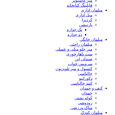
میز کامپیوتر
فایلینگ کتابخانه
مبلمان اداری
مبل اداری
کردنزا
پارتیشن
تک جداره
دو جداره
مبلمان خانگی
مبلمان راحتی
میز جلو مبلی و عسلی
ست ناهارخوری
صندلی اپن
سرویس خواب
کنسول و میز تلویزیون
جالباسی
دکوراتیو
کمد جالباسی
کیف و چمدان
چمدان
کوله پشتی
رودوشی
ساک ورزشی
مبلمان کودک