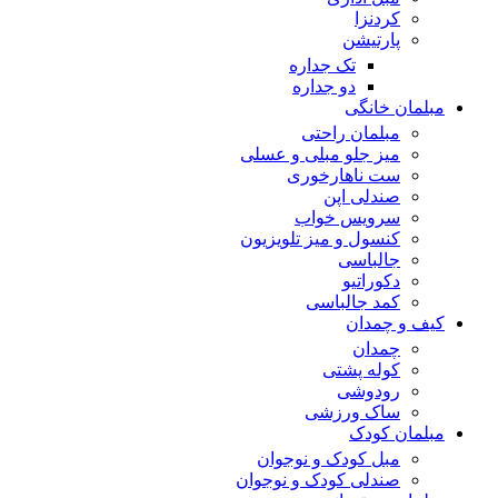
کردنزا
پارتیشن
تک جداره
دو جداره
مبلمان خانگی
مبلمان راحتی
میز جلو مبلی و عسلی
ست ناهارخوری
صندلی اپن
سرویس خواب
کنسول و میز تلویزیون
جالباسی
دکوراتیو
کمد جالباسی
کیف و چمدان
چمدان
کوله پشتی
رودوشی
ساک ورزشی
مبلمان کودک
مبل کودک و نوجوان
صندلی کودک و نوجوان