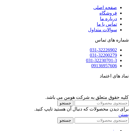
صفحه اصلی
فروشگاه
درباره ما
تماس با ما
سوالات متداول
شماره های تماس
031-32226902
031-32200279
031-32230701-3
09136957606
نماد های اعتماد
کلیه حقوق متعلق به شرکت هومن می باشد.
جستجو
برای دیدن محصولات که دنبال آن هستید تایپ کنید.
بستن
جستجو
منو