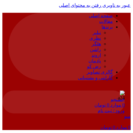
عبور به ناوبری
رفتن به محتوای اصلی
صفحه اصلی
مقالات
برندها
نیلپر
نظری
هلگر
راشن
اروند
پادمان
رض کو
گالری تصاویر
گارانتی و پشتیبانی
جستجو
0
موارد
0
تومان
ورود / ثبت نام
منو
0
موارد
0
تومان